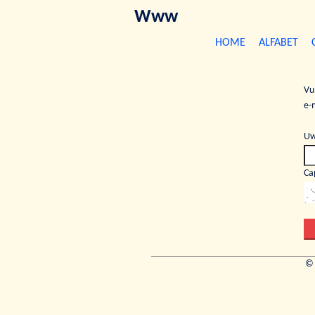
Www
HOME
ALFABET
Vu
e-
Uw
Ca
©